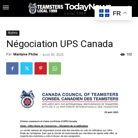
TodayNews
FR
Local 1999
Autres
Négociation UPS Canada
Par
Marilyne Philie
-
102
août 30, 2025