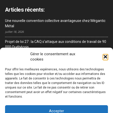
Articles récents:
Une nouvelle convention collective avantageuse chez Mégantic
Métal
juillet 18, 2026
Projet de loi 27 : la CAQ s’attaque aux conditions de travail de 90
000 Québécois
avril 3, 2026
Gérer le consentement aux
cookies
Adoption du projet de loi 3 – Teamsters Québec dénonce une
attaque frontale contre les droits des travailleurs et travailleuses
Pour offrir les meilleures expériences, nous utilisons des technologies
avril 2, 2026
telles que les cookies pour stocker et/ou accéder aux informations des
appareils. Le fait de consentir à ces technologies nous permettra de
traiter des données telles que le comportement de navigation ou les ID
uniques sur ce site. Le fait de ne pas consentir ou de retirer son
Recherche:
consentement peut avoir un effet négatif sur certaines caractéristiques
et fonctions.
Accepter