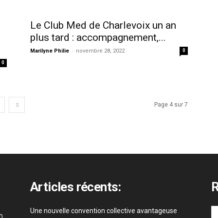
Le Club Med de Charlevoix un an
plus tard : accompagnement,...
-
Marilyne Philie
novembre 28, 2022
0
0
Page 4 sur 7
Articles récents:
R
Une nouvelle convention collective avantageuse
0