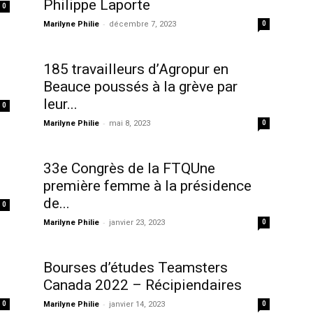
Philippe Laporte
0
-
Marilyne Philie
décembre 7, 2023
0
185 travailleurs d’Agropur en
Beauce poussés à la grève par
leur...
0
-
Marilyne Philie
mai 8, 2023
0
33e Congrès de la FTQUne
première femme à la présidence
de...
0
-
Marilyne Philie
janvier 23, 2023
0
Bourses d’études Teamsters
Canada 2022 – Récipiendaires
-
0
Marilyne Philie
janvier 14, 2023
0