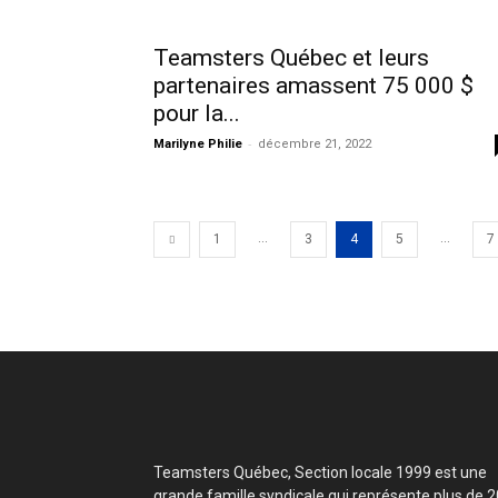
Teamsters Québec et leurs
partenaires amassent 75 000 $
pour la...
-
Marilyne Philie
décembre 21, 2022
...
...
1
3
4
5
7
Teamsters Québec, Section locale 1999 est une
grande famille syndicale qui représente plus de 2